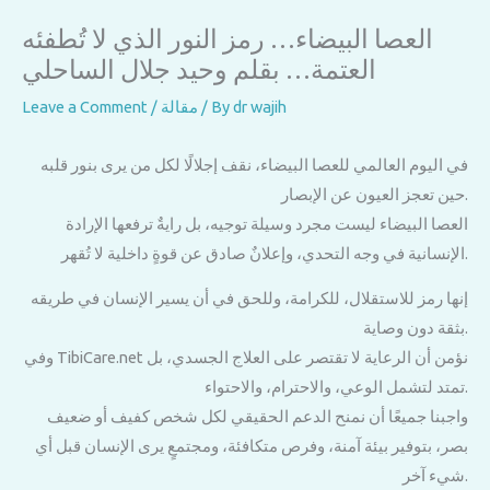
العصا البيضاء… رمز النور الذي لا تُطفئه
العتمة… بقلم وحيد جلال الساحلي
dr wajih
/ By
مقالة
/
Leave a Comment
في اليوم العالمي للعصا البيضاء، نقف إجلالًا لكل من يرى بنور قلبه
حين تعجز العيون عن الإبصار.
العصا البيضاء ليست مجرد وسيلة توجيه، بل رايةٌ ترفعها الإرادة
الإنسانية في وجه التحدي، وإعلانٌ صادق عن قوةٍ داخلية لا تُقهر.
إنها رمز للاستقلال، للكرامة، وللحق في أن يسير الإنسان في طريقه
بثقة دون وصاية.
وفي TibiCare.net نؤمن أن الرعاية لا تقتصر على العلاج الجسدي، بل
تمتد لتشمل الوعي، والاحترام، والاحتواء.
واجبنا جميعًا أن نمنح الدعم الحقيقي لكل شخص كفيف أو ضعيف
بصر، بتوفير بيئة آمنة، وفرص متكافئة، ومجتمعٍ يرى الإنسان قبل أي
شيء آخر.