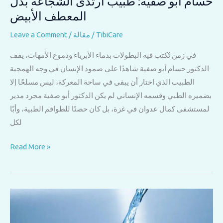
حسام أبو صفية: طبيب ارتدى الشجاعة بدل
المعطف الأبيض
TibiCare
/
مقالة
/
Leave a Comment
في زمن تُكتب فيه البطولات بدماء الأبرياء ودموع الأمهات، يقف
الدكتور حسام أبو صفية شاهدًا على صمود الإنسان في وجه الهمجية
الطبيب الذي اختار أن يبقى في ساحة المعركة، ليس مسلحًا إلا
بضميره الطبي وقسمه الإنساني لم يكن الدكتور أبو صفية مجرد مدير
لمستشفى كمال عدوان في غزة، بل كان حصنًا للطواقم الطبية، وأبًا
لكل
حسام
Read More »
أبو
صفية:
طبيب
ارتدى
الشجاعة