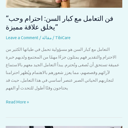
“فن التعامل مع كبار السن: احترام وحب
يخلق علاقة مميزة”
TibiCare
/
مقالة
/
Leave a Comment
التعامل مع كبار السن هو مسؤولية تحمل في طياتها الكثير من
الاحترام والتقدير فهم يمثلون جزءًا مهمًا من المجتمع ولديهم خبرة
عميقة تستحق أن تُصغى وتُحترم. يبدأ التعامل الجيد معهم بالاستماع
لآرائهم وقصصهم، مما يعزز شعورهم بالاهتمام ويُظهر احترامنا
لتجاربهم الحياتي الصبر عنصر أساسي في هذا التعامل، حيث قد
يحتاجون وقتًا أطول للتحدث أو الفهم
“فن
Read More »
التعامل
مع
كبار