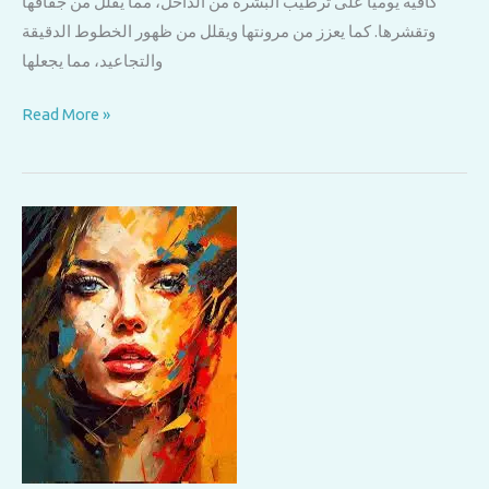
كافية يوميًا على ترطيب البشرة من الداخل، مما يقلل من جفافها
وتقشرها. كما يعزز من مرونتها ويقلل من ظهور الخطوط الدقيقة
والتجاعيد، مما يجعلها
“الماء:
Read More »
سر
النضارة
والجمال
الطبيعي
لبشرتك”