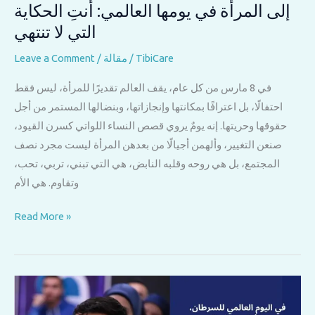
إلى المرأة في يومها العالمي: أنتِ الحكاية
التي لا تنتهي
TibiCare
/
مقالة
/
Leave a Comment
في 8 مارس من كل عام، يقف العالم تقديرًا للمرأة، ليس فقط
احتفالًا، بل اعترافًا بمكانتها وإنجازاتها، وبنضالها المستمر من أجل
حقوقها وحريتها. إنه يومٌ يروي قصص النساء اللواتي كسرن القيود،
صنعن التغيير، وألهمن أجيالًا من بعدهن المرأة ليست مجرد نصف
المجتمع، بل هي روحه وقلبه النابض، هي التي تبني، تربي، تحب،
وتقاوم. هي الأم
إلى
Read More »
المرأة
في
يومها
العالمي:
أنتِ