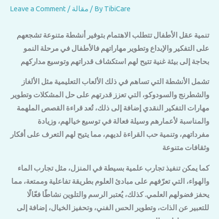
TibiCare
/ By
مقالة
/
Leave a Comment
تنمية عقل الأطفال تتطلب الاهتمام بتوفير أنشطة متنوعة تشجعهم
على التفكير والإبداع وتطوير مهاراتهم فالأطفال في مرحلة النمو
بحاجة إلى بيئة غنية تتيح لهم استكشاف قدراتهم وتوسيع مداركهم
تشمل الأنشطة التي تساهم في ذلك الألعاب التعليمية مثل الألغاز
والشطرنج والسودوكو، التي تعزز قدرتهم على حل المشكلات وتطوير
مهارات التفكير النقدي إضافة إلى ذلك، تُعد قراءة القصص الملهمة
والمناسبة لأعمارهم وسيلة فعالة في توسيع خيالهم، وزيادة
مفرداتهم، وتنمية حب القراءة لديهم، مما يتيح لهم التعرف على أفكار
وثقافات متنوعة
كما يمكن تنفيذ تجارب علمية بسيطة في المنزل، مثل تجارب الماء
والهواء، التي تعرّفهم على مبادئ العلوم بطريقة تفاعلية وممتعة، مما
يحفز فضولهم العلمي. كذلك، يُعتبر الرسم والتلوين نشاطًا فعّالًا
للتعبير عن الذات، وتطوير الحس الفني، وتحفيز الخيال، إضافة إلى