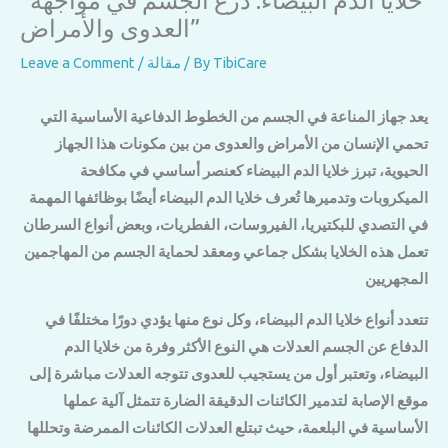
“خلايا الدم البيضاء: درع الجسم في مواجهة
العدوى والأمراض”
TibiCare
/ By
مقالة
/
Leave a Comment
يعد جهاز المناعة في الجسم من الخطوط الدفاعية الأساسية التي
تحمي الإنسان من الأمراض والعدوى من بين مكونات هذا الجهاز
الحيوية، تبرز خلايا الدم البيضاء كعنصر أساسي في مكافحة
الميكروبات وتدميرها تُعرف خلايا الدم البيضاء أيضًا بوظائفها المهمة
في التصدي للبكتيريا، الفيروسات، الفطريات، وبعض أنواع السرطان
تعمل هذه الخلايا بشكل جماعي ومعقد لحماية الجسم من المهاجمين
المجهريين
تتعدد أنواع خلايا الدم البيضاء، وكل نوع منها يؤدي دورًا مختلفًا في
الدفاع عن الجسم العدلات هي النوع الأكثر وفرة من خلايا الدم
البيضاء، وتعتبر أول من يستجيب للعدوى تتوجه العدلات مباشرة إلى
موقع الإصابة لتدمير الكائنات الدقيقة الضارة تتمثل آلية عملها
الأساسية في البلعمة، حيث تبتلع العدلات الكائنات الممرضة وتحللها