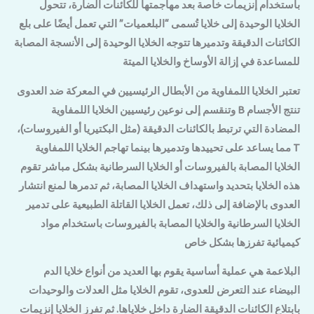
باستخدام إنزيمات خاصة بعد مهاجمتها للكائنات الضارة، تتحول
الخلايا الوحيدة إلى خلايا تُسمى “البلعميات” التي تعمل أيضًا على بلع
الكائنات الدقيقة وتدميرها تتوجه الخلايا الوحيدة إلى الأنسجة المصابة
للمساعدة في إزالة الأوساخ والخلايا الميتة
تعتبر الخلايا اللمفاوية من الأبطال الرئيسيين في المعركة ضد العدوى
وتنقسم إلى نوعين رئيسيين الخلايا اللمفاوية B تنتج الأجسام
المضادة التي ترتبط بالكائنات الدقيقة (مثل البكتيريا أو الفيروسات)،
مما يساعد على تحييدها وتدميرها بينما تهاجم الخلايا اللمفاوية T
الخلايا المصابة بالفيروسات أو الخلايا السرطانية بشكل مباشر تقوم
هذه الخلايا بتحديد واستهداف الخلايا المصابة، ثم تدمرها لمنع انتشار
العدوى بالإضافة إلى ذلك، تعمل الخلايا القاتلة الطبيعية على تدمير
الخلايا السرطانية والخلايا المصابة بالفيروسات باستخدام مواد
كيميائية تفرزها بشكل خاص
البلاعمة هي عملية أساسية يقوم بها العديد من أنواع خلايا الدم
البيضاء عند التعرض للعدوى، تقوم الخلايا مثل العدلات والوحيدات
بابتلاع الكائنات الدقيقة الضارة داخل خلاياها. ثم تفرز الخلايا إنزيمات